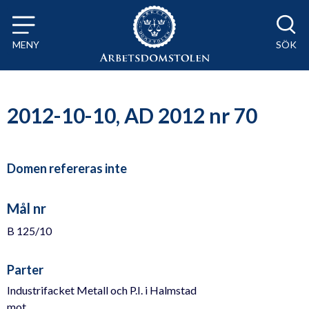
Till innehåll på sidan x
MENY
SÖK
2012-10-10, AD 2012 nr 70
Domen refereras inte
Mål nr
B 125/10
Parter
Industrifacket Metall och P.I. i Halmstad
mot