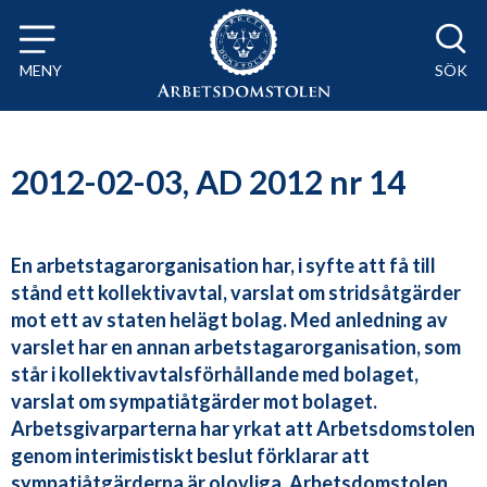
Till innehåll på sidan x
MENY
SÖK
2012-02-03, AD 2012 nr 14
En arbetstagarorganisation har, i syfte att få till
stånd ett kollektivavtal, varslat om stridsåtgärder
mot ett av staten helägt bolag. Med anledning av
varslet har en annan arbetstagarorganisation, som
står i kollektivavtalsförhållande med bolaget,
varslat om sympatiåtgärder mot bolaget.
Arbetsgivarparterna har yrkat att Arbetsdomstolen
genom interimistiskt beslut förklarar att
sympatiåtgärderna är olovliga. Arbetsdomstolen