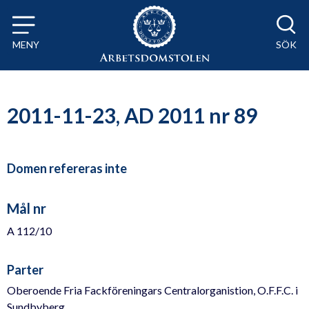
Till innehåll på sidan x
MENY
SÖK
2011-11-23, AD 2011 nr 89
Domen refereras inte
Mål nr
A 112/10
Parter
Oberoende Fria Fackföreningars Centralorganistion, O.F.F.C. i
Sundbyberg