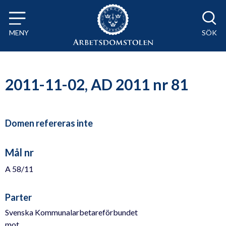
Till innehåll på sidan x
MENY
SÖK
2011-11-02, AD 2011 nr 81
Domen refereras inte
Mål nr
A 58/11
Parter
Svenska Kommunalarbetareförbundet
mot