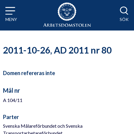
Till innehåll på sidan x
MENY
SÖK
2011-10-26, AD 2011 nr 80
Domen refereras inte
Mål nr
A 104/11
Parter
Svenska Målareförbundet och Svenska
Transportarbetareförbundet