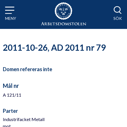
Till innehåll på sidan x
MENY
SÖK
2011-10-26, AD 2011 nr 79
Domen refereras inte
Mål nr
A 121/11
Parter
Industrifacket Metall
mot