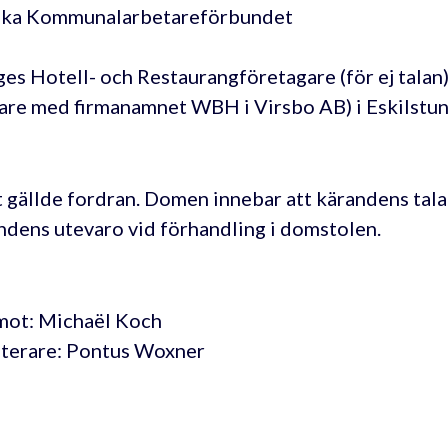
ska Kommunalarbetareförbundet
ges Hotell- och Restaurangföretagare (för ej talan
gare med firmanamnet WBH i Virsbo AB) i Eskilstu
 gällde fordran. Domen innebar att kärandens talan
ndens utevaro vid förhandling i domstolen.
ot: Michaël Koch
terare: Pontus Woxner