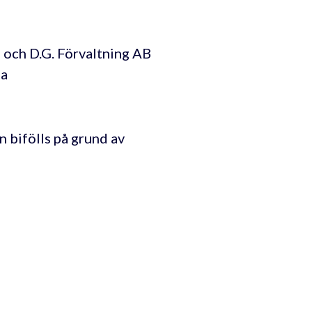
) och D.G. Förvaltning AB
na
 bifölls på grund av