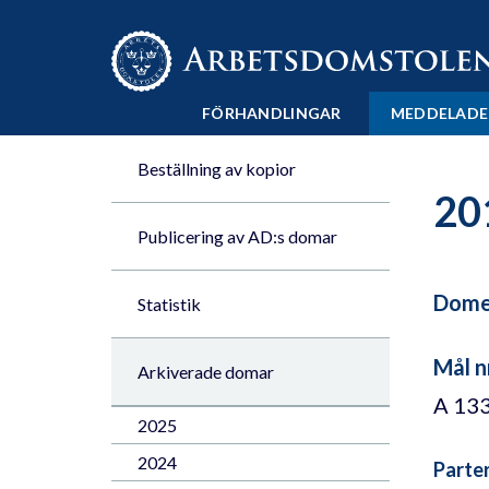
Till innehåll på sidan x
FÖRHANDLINGAR
MEDDELADE
Beställning av kopior
20
Publicering av AD:s domar
Domen
Statistik
Mål n
Arkiverade domar
A 13
2025
2024
Parte