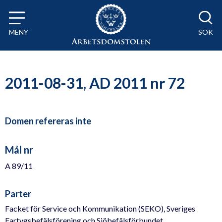
Till innehåll på sidan x
MENY
SÖK
2011-08-31, AD 2011 nr 72
Domen refereras inte
Mål nr
A 89/11
Parter
Facket för Service och Kommunikation (SEKO), Sveriges
Fartygsbefälsförening och Sjöbefälsförbundet