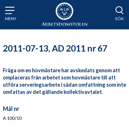
Till innehåll på sidan x
MENY
SÖK
2011-07-13, AD 2011 nr 67
Fråga om en hovmästare har avskedats genom att
omplaceras från arbetet som hovmästare till att
utföra serveringsarbete i sådan omfattning som inte
omfattas av det gällande kollektivavtalet.
Mål nr
A 100/10