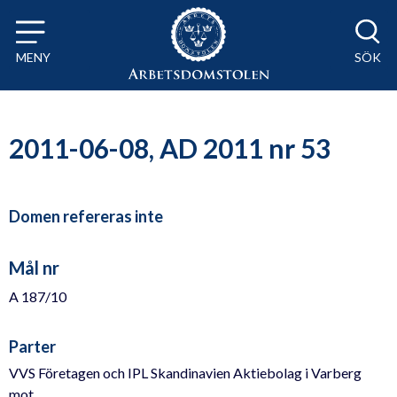
Till innehåll på sidan x
MENY
SÖK
2011-06-08, AD 2011 nr 53
Domen refereras inte
Mål nr
A 187/10
Parter
VVS Företagen och IPL Skandinavien Aktiebolag i Varberg
mot