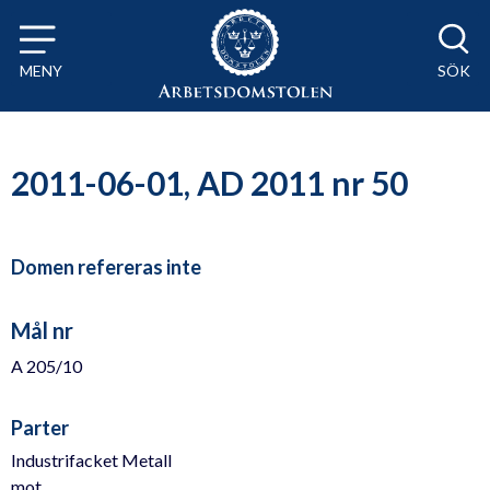
Till innehåll på sidan x
MENY
SÖK
2011-06-01, AD 2011 nr 50
Domen refereras inte
Mål nr
A 205/10
Parter
Industrifacket Metall
mot