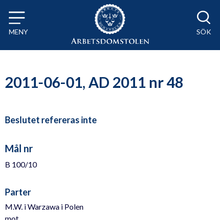
Till innehåll på sidan x
MENY
SÖK
2011-06-01, AD 2011 nr 48
Beslutet refereras inte
Mål nr
B 100/10
Parter
M.W. i Warzawa i Polen
mot