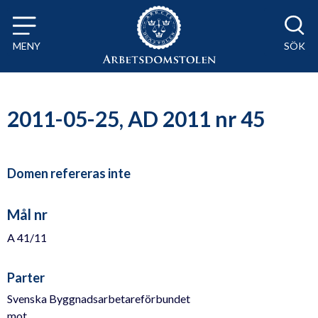
Till innehåll på sidan x
MENY
SÖK
2011-05-25, AD 2011 nr 45
Domen refereras inte
Mål nr
A 41/11
Parter
Svenska Byggnadsarbetareförbundet
mot