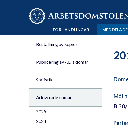
Till innehåll på sidan x
FÖRHANDLINGAR
MEDDELADE
Beställning av kopior
20
Publicering av AD:s domar
Domen
Statistik
Mål n
Arkiverade domar
B 30
2025
2024
Parte