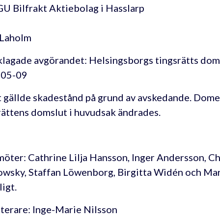
 Bilfrakt Aktiebolag i Hasslarp
i Laholm
lagade avgörandet: Helsingsborgs tingsrätts dom
305-09
 gällde skadestånd på grund av avskedande. Dome
rättens domslut i huvudsak ändrades.
öter: Cathrine Lilja Hansson, Inger Andersson, Ch
wsky, Staffan Löwenborg, Birgitta Widén och Ma
igt.
terare: Inge-Marie Nilsson