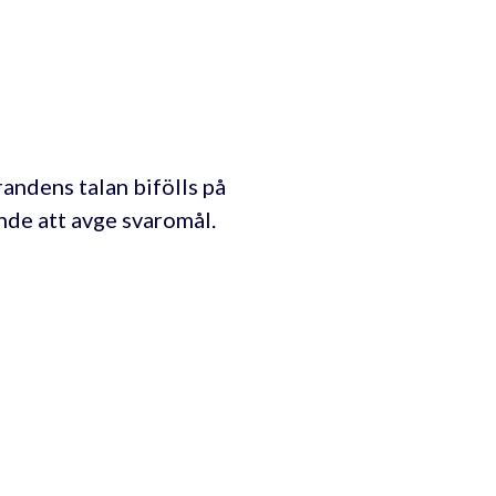
andens talan bifölls på
ande att avge svaromål.