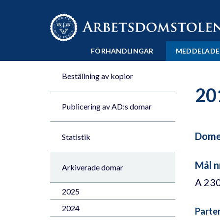
Till innehåll på sidan x
FÖRHANDLINGAR
MEDDELADE
Beställning av kopior
20
Publicering av AD:s domar
Domen
Statistik
Mål n
Arkiverade domar
A 23
2025
2024
Parte