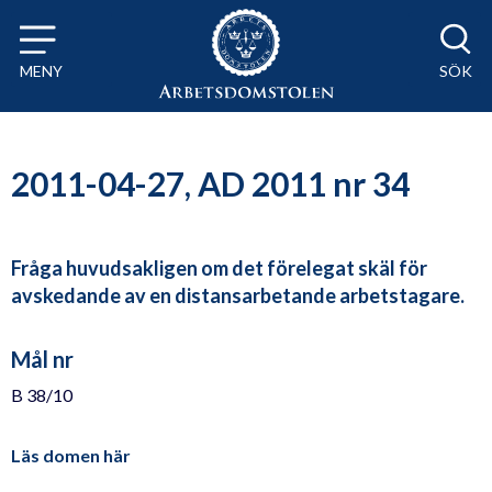
Till innehåll på sidan x
MENY
SÖK
2011-04-27, AD 2011 nr 34
Fråga huvudsakligen om det förelegat skäl för
avskedande av en distansarbetande arbetstagare.
Mål nr
B 38/10
Läs domen här