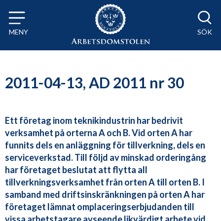
Till innehåll på sidan x
MENY
SÖK
2011-04-13, AD 2011 nr 30
Ett företag inom teknikindustrin har bedrivit
verksamhet på orterna A och B. Vid orten A har
funnits dels en anläggning för tillverkning, dels en
serviceverkstad. Till följd av minskad orderingång
har företaget beslutat att flytta all
tillverkningsverksamhet från orten A till orten B. I
samband med driftsinskränkningen på orten A har
företaget lämnat omplaceringserbjudanden till
vissa arbetstagare avseende likvärdigt arbete vid