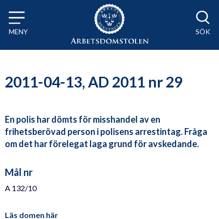
Till innehåll på sidan x
MENY
SÖK
2011-04-13, AD 2011 nr 29
En polis har dömts för misshandel av en
frihetsberövad person i polisens arrestintag. Fråga
om det har förelegat laga grund för avskedande.
Mål nr
A 132/10
Läs domen här