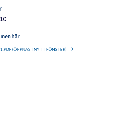
r
/10
omen här
11.PDF (ÖPPNAS I NYTT FÖNSTER)