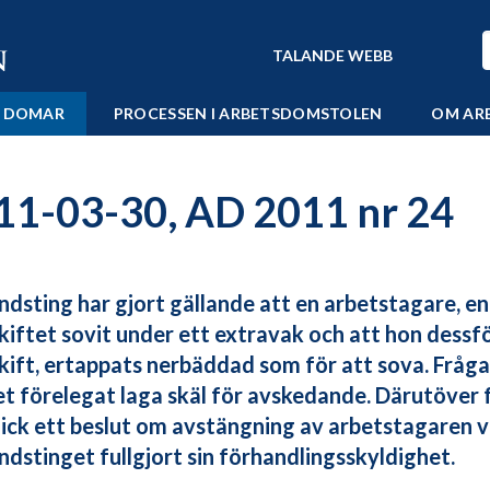
TALANDE WEBB
 DOMAR
PROCESSEN I ARBETSDOMSTOLEN
OM AR
11-03-30, AD 2011 nr 24
andsting har gjort gällande att en arbetstagare, e
kiftet sovit under ett extravak och att hon dessf
kift, ertappats nerbäddad som för att sova. Fråga 
t förelegat laga skäl för avskedande. Därutöver
ick ett beslut om avstängning av arbetstagaren v
ndstinget fullgjort sin förhandlingsskyldighet.