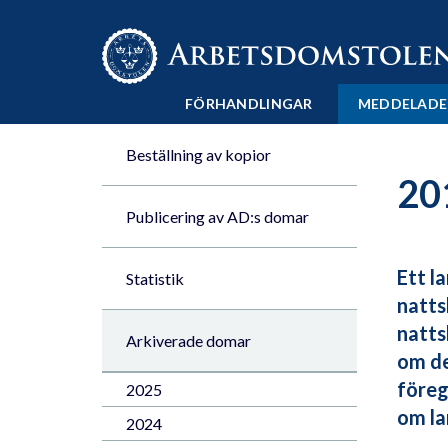
Till innehåll på sidan x
FÖRHANDLINGAR
MEDDELADE
Beställning av kopior
20
Publicering av AD:s domar
Ett l
Statistik
natts
natts
Arkiverade domar
om de
föreg
2025
om la
2024