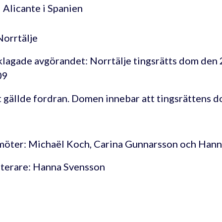
i Alicante i Spanien
 Norrtälje
lagade avgörandet: Norrtälje tingsrätts dom den 2
09
 gällde fordran. Domen innebar att tingsrättens do
öter: Michaël Koch, Carina Gunnarsson och Hanna
terare: Hanna Svensson