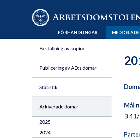
Till innehåll på sidan x
FÖRHANDLINGAR
MEDDELADE
Beställning av kopior
20
Publicering av AD:s domar
Domen
Statistik
Mål n
Arkiverade domar
B 41
2025
2024
Parte