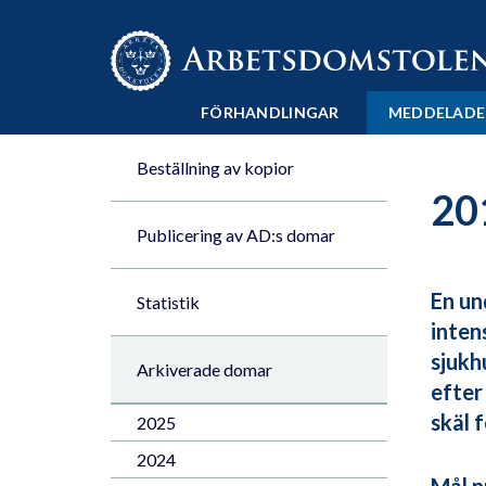
Till innehåll på sidan x
FÖRHANDLINGAR
MEDDELADE
Beställning av kopior
20
Publicering av AD:s domar
En un
Statistik
inten
sjukh
Arkiverade domar
efter
skäl 
2025
2024
Mål n