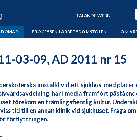
TALANDE WEBB
 DOMAR
PROCESSEN I ARBETSDOMSTOLEN
OM AR
11-03-09, AD 2011 nr 15
dersköterska anställd vid ett sjukhus, med placeri
sivvårdsavdelning, har i media framfört påståend
uset förekom en främlingsfientlig kultur. Unders
 viss tid till en annan klinik vid sjukhuset. Fråga 
för förflyttningen.
r