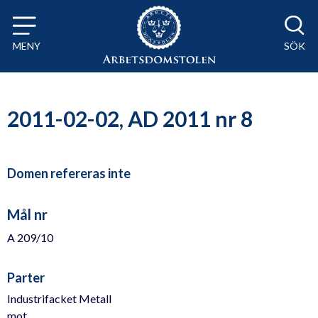
Till innehåll på sidan x
MENY
SÖK
2011-02-02, AD 2011 nr 8
Domen refereras inte
Mål nr
A 209/10
Parter
Industrifacket Metall
mot