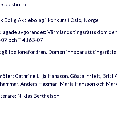
i Stockholm
k Bolig Aktiebolag i konkurs i Oslo, Norge
lagade avgörandet: Värmlands tingsrätts dom den 
-07 och T 4163-07
 gällde lönefordran. Domen innebar att tingsrätt
öter: Cathrine Lilja Hansson, Gösta Ihrfelt, Britt 
hammar, Anders Hagman, Maria Hansson och Marga
terare: Niklas Berthelson