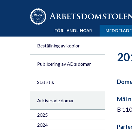
Till innehåll på sidan x
FÖRHANDLINGAR
MEDDELADE
Beställning av kopior
20
Publicering av AD:s domar
Domen
Statistik
Mål n
Arkiverade domar
B 11
2025
2024
Parte