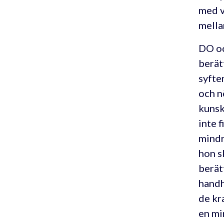
med v
mella
DO oc
berät
syfte
och n
kunsk
inte 
mindr
hon s
berät
handh
de kr
en mi