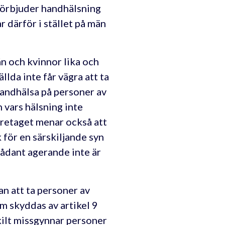
 förbjuder handhälsning
r därför i stället på män
n och kvinnor lika och
llda inte får vägra att ta
 handhälsa på personer av
 vars hälsning inte
öretaget menar också att
 för en särskiljande syn
sådant agerande inte är
n att ta personer av
m skyddas av artikel 9
kilt missgynnar personer