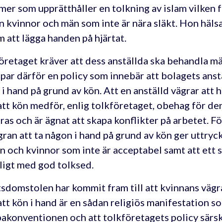
mer som upprätthåller en tolkning av islam vilken
n kvinnor och män som inte är nära släkt. Hon hälsa
 att lägga handen på hjärtat.
öretaget kräver att dess anställda ska behandla mä
mpar därför en policy som innebär att bolagets anstä
 i hand på grund av kön. Att en anställd vägrar att
tt kön medför, enlig tolkföretaget, obehag för den
ras och är ägnat att skapa konflikter på arbetet. F
gran att ta någon i hand på grund av kön ger uttryck
n och kvinnor som inte är acceptabel samt att ett 
ligt med god tolksed.
sdomstolen har kommit fram till att kvinnans vägra
tt kön i hand är en sådan religiös manifestation so
akonventionen och att tolkföretagets policy särs