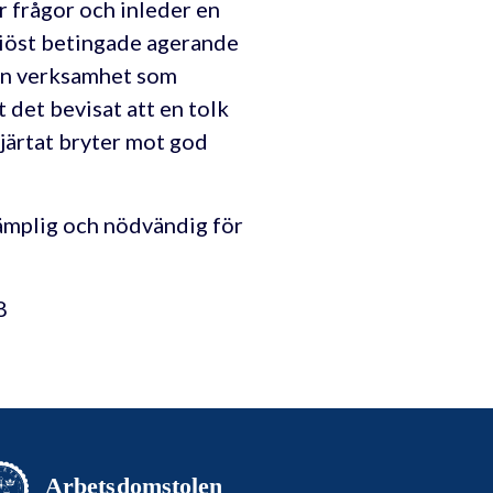
r frågor och inleder en
giöst betingade agerande
den verksamhet som
 det bevisat att en tolk
hjärtat bryter mot god
lämplig och nödvändig för
8