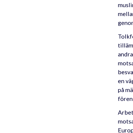
musli
mella
genom
Tolkf
tillä
andra
motsa
besva
en vä
på mä
fören
Arbet
motsa
Europ