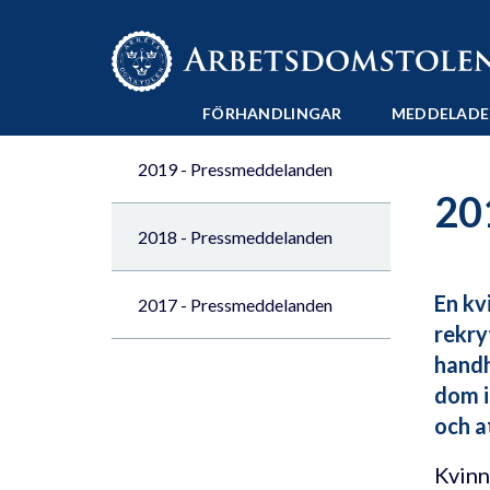
Till innehåll på sidan x
FÖRHANDLINGAR
MEDDELADE
2019 - Pressmeddelanden
20
2018 - Pressmeddelanden
En kv
2017 - Pressmeddelanden
rekry
handh
dom i
och a
Kvinn