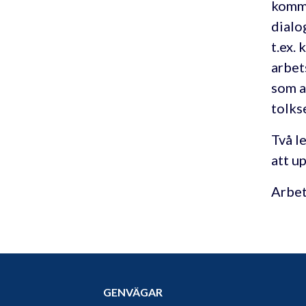
komme
dialo
t.ex.
arbet
som a
tolks
Två l
att u
Arbet
GENVÄGAR