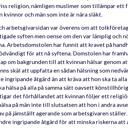
iss religion, nämligen muslimer som tillämpar ett
n kvinnor och män som inte är nära släkt.
h arbetsgivarsidan var överens om att tolkföretag
tigade syften men oense om den var lämplig och n
na. Arbetsdomstolen har funnit att kravet på handh
ödvändigt för att nå syftena. Domstolen har framhål
ap om bakgrunden till att kvinnan hälsar genom att
finns skäl att uppfatta en sådan hälsning som nedv
e ingripande åtgärd än att kräva att hon ska ta alla 
ka hälsa på alla på samma sätt oavsett könstillhöri
tigar det förhållandet att kvinnan följer ett religi
älsa på män inte till slutsatsen att hon i andra avs
av på jämställt agerande som arbetsgivaren ställer
ndre ingripande åtgärd för att minska riskerna att