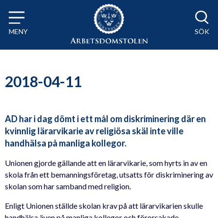
Till innehåll på sidan x
MENY
SÖK
2018-04-11
AD har i dag dömt i ett mål om diskriminering där en
kvinnlig lärarvikarie av religiösa skäl inte ville
handhälsa på manliga kollegor.
Unionen gjorde gällande att en lärarvikarie, som hyrts in av en
skola från ett bemanningsföretag, utsatts för diskriminering av
skolan som har samband med religion.
Enligt Unionen ställde skolan krav på att lärarvikarien skulle
handhälsa även på manliga kollegor och förorsakade