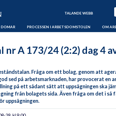
TALANDE WEBB
 DOMAR
PROCESSEN I ARBETSDOMSTOLEN
OM AR
 nr A 173/24 (2:2) dag 4 av
ståndstalan. Fråga om ett bolag, genom att agera o
od sed på arbetsmarknaden, har provocerat en ans
llning på ett sådant sätt att uppsägningen ska jä
gning från bolagets sida. Även fråga om det i så fa
för uppsägningen.
8-28, kl 9:00