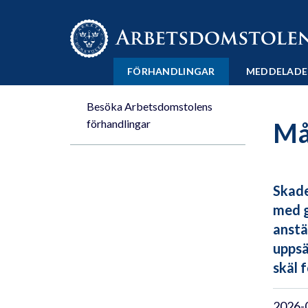
Till innehåll på sidan x
FÖRHANDLINGAR
MEDDELADE
Besöka Arbetsdomstolens
förhandlingar
Mål
Skade
med g
anstä
uppsä
skäl 
2026-0