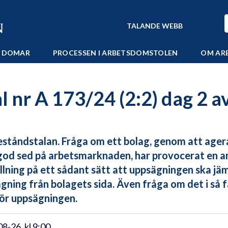
TALANDE WEBB
 DOMAR
PROCESSEN I ARBETSDOMSTOLEN
OM AR
 nr A 173/24 (2:2) dag 2 a
ståndstalan. Fråga om ett bolag, genom att agera o
od sed på arbetsmarknaden, har provocerat en ans
llning på ett sådant sätt att uppsägningen ska jä
gning från bolagets sida. Även fråga om det i så fa
för uppsägningen.
8-26, kl 9:00