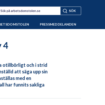
BETSDOMSTOLEN
PRESSMEDDELANDEN
v 4
tillbörligt och i strid
tälld att säga upp sin
mställas med en
ll har funnits sakliga