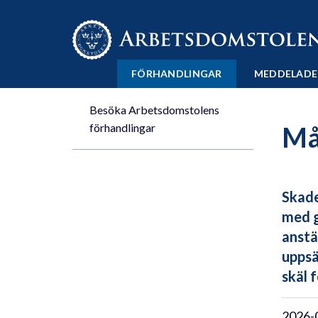
Till innehåll på sidan x
FÖRHANDLINGAR
MEDDELADE
Besöka Arbetsdomstolens
förhandlingar
Mål
Skade
med g
anstä
uppsä
skäl 
2026-0